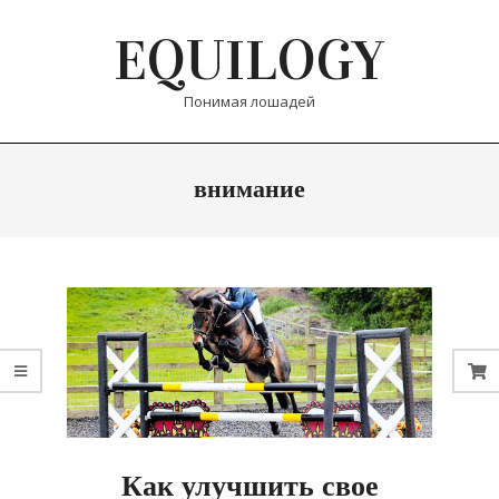
Skip
EQUILOGY
to
content
Понимая лошадей
Primary
внимание
Navigation
Menu
Как улучшить свое