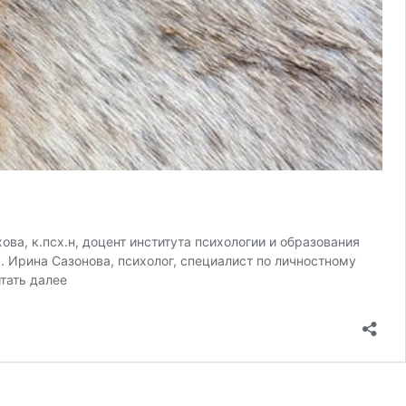
а, к.псх.н, доцент института психологии и образования
. Ирина Сазонова, психолог, специалист по личностному
повенция
тать далее
рспективы.
тервью
спертами