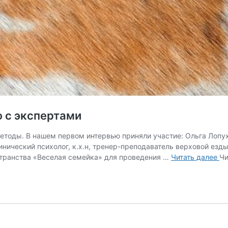
 с экспертами
тоды. В нашем первом интервью приняли участие: Ольга Лопухов
инический психолог, к.х.н, тренер-преподаватель верховой езды
Ип
странства «Веселая семейка» для проведения …
Читать далее
Чи
и
пе
Ин
с
эк